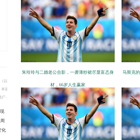
朱玲玲与二婚老公合影，一袭薄纱裙尽显富态身
马斯克的
会（以
材，66岁人生赢家
，本届
览广
涌现
得周
变化