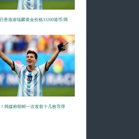
0日香港谢瑞麟黄金价格33260港币/两
！韩媒称朝鲜一次发射十几枚导弹