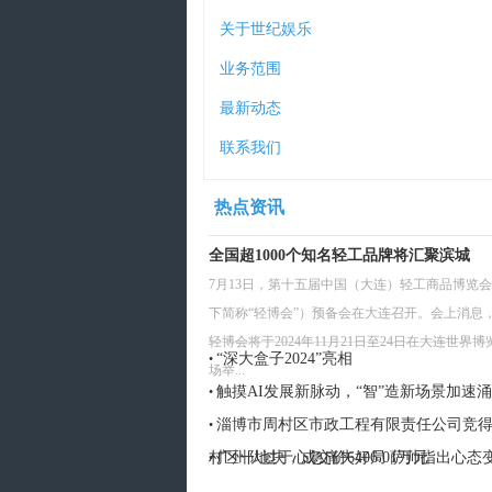
关于世纪娱乐
业务范围
最新动态
联系我们
热点资讯
全国超1000个知名轻工品牌将汇聚滨城
7月13日，第十五届中国（大连）轻工商品博览
下简称“轻博会”）预备会在大连召开。会上消息
轻博会将于2024年11月21日至24日在大连世界博
“深大盒子2024”亮相
•
场举...
触摸AI发展新脉动，“智”造新场景加速
•
淄博市周村区市政工程有限责任公司竞
•
村区一地块，成交价6406.01万元
广州队过于心急痛失好局 萨帅指出心态
•
仍要重视