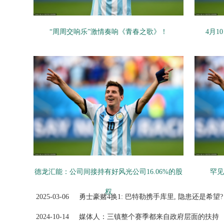
“周周交响乐”激情奏响《青春之歌》！
4月1
德龙汇能：公司间接持有好风光公司16.06%的股
罕见
权
2025-03-06
勇士豪赌4换1: 巴特勒携手库里, 隐患还是希望?
2024-10-14
媒体人：三镇整个赛季都来自政府层面的扶持